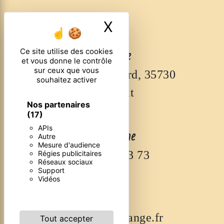
X
Masquer le ban
Adresse
Ce site utilise des cookies
et vous donne le contrôle
sur ceux que vous
45 Rue de Dinard, 35730
souhaitez activer
Pleurtuit
Nos partenaires
(17)
APIs
Téléphone
Autre
Mesure d'audience
02 23 18 83 73
Régies publicitaires
Réseaux sociaux
Support
Vidéos
Email
pf-larvor@orange.fr
Tout accepter