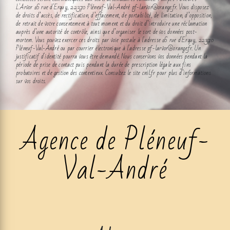
L'Arvor 16 rue d'Erquy, 22370 Pléneuf-Val-André pf-larvor@orange.fr. Vous disposez
de droits d’accès, de rectification, d’effacement, de portabilité, de limitation, d’opposition,
de retrait de votre consentement à tout moment et du droit d’introduire une réclamation
auprès d’une autorité de contrôle, ainsi que d’organiser le sort de vos données post-
mortem. Vous pouvez exercer ces droits par voie postale à l'adresse 16 rue d'Erquy, 22370
Pléneuf-Val-André ou par courrier électronique à l'adresse pf-larvor@orange.fr. Un
justificatif d'identité pourra vous être demandé. Nous conservons vos données pendant la
période de prise de contact puis pendant la durée de prescription légale aux fins
probatoires et de gestion des contentieux. Consultez le site cnil.fr pour plus d’informations
sur vos droits.
Agence de Pléneuf-
Val-André