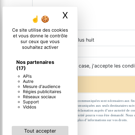
X
Masquer le ban
Ce site utilise des cookies
et vous donne le contrôle
Combien font huit plus huit
sur ceux que vous
souhaitez activer
Nos partenaires
En cochant cette case, j'accepte les condi
(17)
APIs
Autre
Mesure d'audience
Régies publicitaires
Réseaux sociaux
** Les données personnelles communiquées sont nécessaires aux fins de
Support
données collectées seront communiquées aux seuls destinataires suivan
Vidéos
et du droit d’introduire une réclamation auprès d’une autorité de co
l'adresse . Un justificatif d'identité pourra vous être demandé. Nous
Consultez le site cnil.fr pour plus d’informations sur vos droits.
Tout accepter