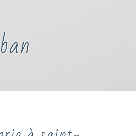
lban
rie à saint-