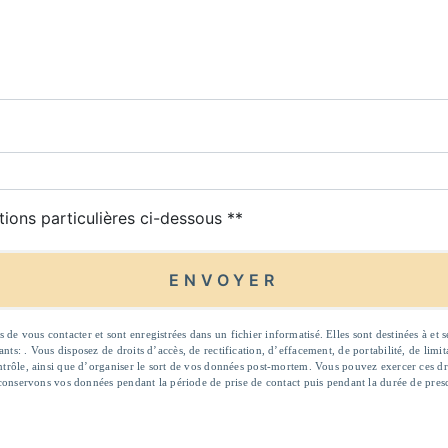
deau des cookies
tions particulières ci-dessous **
ENVOYER
 vous contacter et sont enregistrées dans un fichier informatisé. Elles sont destinées à et s
ts: . Vous disposez de droits d’accès, de rectification, d’effacement, de portabilité, de limi
ntrôle, ainsi que d’organiser le sort de vos données post-mortem. Vous pouvez exercer ces droi
 conservons vos données pendant la période de prise de contact puis pendant la durée de presc