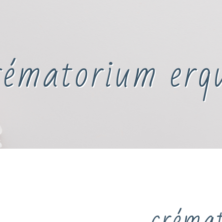
rématorium erq
créma