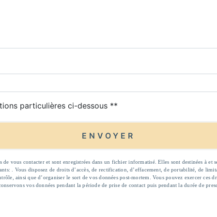
deau des cookies
tions particulières ci-dessous **
ENVOYER
 vous contacter et sont enregistrées dans un fichier informatisé. Elles sont destinées à et s
ts: . Vous disposez de droits d’accès, de rectification, d’effacement, de portabilité, de limi
ntrôle, ainsi que d’organiser le sort de vos données post-mortem. Vous pouvez exercer ces droi
 conservons vos données pendant la période de prise de contact puis pendant la durée de presc