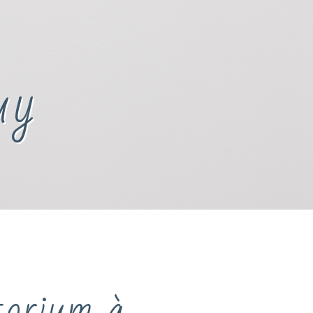
uy
torium à