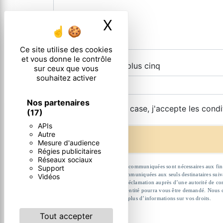
X
Masquer le ban
Ce site utilise des cookies
et vous donne le contrôle
Combien font sept plus cinq
sur ceux que vous
souhaitez activer
Nos partenaires
En cochant cette case, j'accepte les condi
(17)
APIs
Autre
Mesure d'audience
Régies publicitaires
Réseaux sociaux
** Les données personnelles communiquées sont nécessaires aux fins de
Support
données collectées seront communiquées aux seuls destinataires suivan
Vidéos
et du droit d’introduire une réclamation auprès d’une autorité de co
l'adresse . Un justificatif d'identité pourra vous être demandé. Nous
Consultez le site cnil.fr pour plus d’informations sur vos droits.
Tout accepter