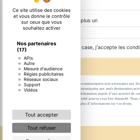
Ce site utilise des cookies
et vous donne le contrôle
Combien font deux plus un
sur ceux que vous
souhaitez activer
Nos partenaires
En cochant cette case, j'accepte les condi
(17)
APIs
Autre
Mesure d'audience
Régies publicitaires
Réseaux sociaux
** Les données personnelles communiquées sont nécessaires aux fins de
Support
données collectées seront communiquées aux seuls destinataires suivan
Vidéos
et du droit d’introduire une réclamation auprès d’une autorité de co
l'adresse . Un justificatif d'identité pourra vous être demandé. Nous
Consultez le site cnil.fr pour plus d’informations sur vos droits.
Tout accepter
Tout refuser