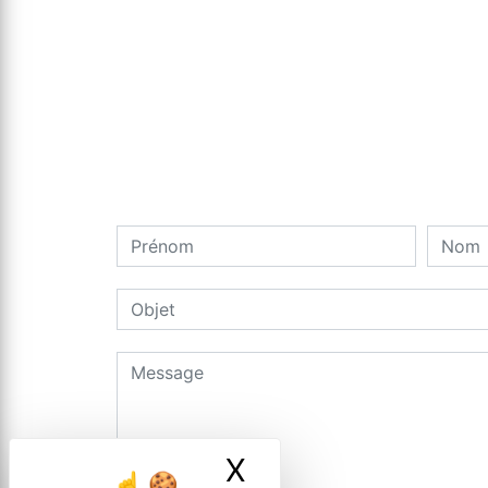
X
Masquer le ban