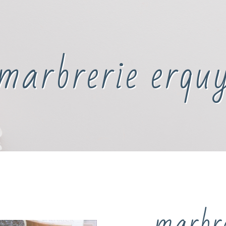
marbrerie erqu
marbre