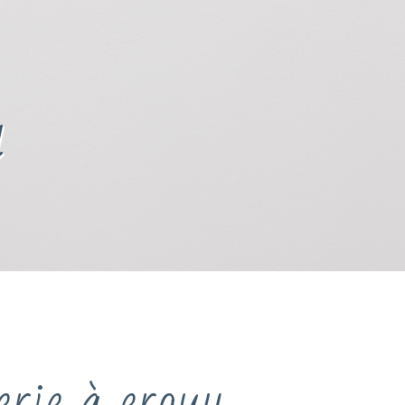
y
rie à erquy