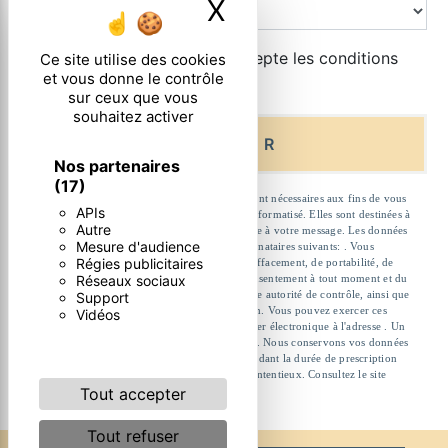
X
Masquer le ban
En cochant cette case, j'accepte les conditions
Ce site utilise des cookies
et vous donne le contrôle
particulières ci-dessous **
sur ceux que vous
souhaitez activer
ENVOYER
Nos partenaires
(17)
** Les données personnelles communiquées sont nécessaires aux fins de vous
APIs
contacter et sont enregistrées dans un fichier informatisé. Elles sont destinées à
Autre
et ses sous-traitants dans le seul but de répondre à votre message. Les données
Mesure d'audience
collectées seront communiquées aux seuls destinataires suivants: . Vous
Régies publicitaires
disposez de droits d’accès, de rectification, d’effacement, de portabilité, de
Réseaux sociaux
limitation, d’opposition, de retrait de votre consentement à tout moment et du
droit d’introduire une réclamation auprès d’une autorité de contrôle, ainsi que
Support
d’organiser le sort de vos données post-mortem. Vous pouvez exercer ces
Vidéos
droits par voie postale à l'adresse ou par courrier électronique à l'adresse . Un
justificatif d'identité pourra vous être demandé. Nous conservons vos données
pendant la période de prise de contact puis pendant la durée de prescription
légale aux fins probatoires et de gestion des contentieux. Consultez le site
Tout accepter
cnil.fr pour plus d’informations sur vos droits.
Tout refuser