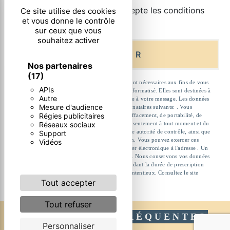
En cochant cette case, j'accepte les conditions
Ce site utilise des cookies
et vous donne le contrôle
particulières ci-dessous **
sur ceux que vous
souhaitez activer
ENVOYER
Nos partenaires
(17)
** Les données personnelles communiquées sont nécessaires aux fins de vous
APIs
contacter et sont enregistrées dans un fichier informatisé. Elles sont destinées à
Autre
et ses sous-traitants dans le seul but de répondre à votre message. Les données
Mesure d'audience
collectées seront communiquées aux seuls destinataires suivants: . Vous
Régies publicitaires
disposez de droits d’accès, de rectification, d’effacement, de portabilité, de
Réseaux sociaux
limitation, d’opposition, de retrait de votre consentement à tout moment et du
droit d’introduire une réclamation auprès d’une autorité de contrôle, ainsi que
Support
d’organiser le sort de vos données post-mortem. Vous pouvez exercer ces
Vidéos
droits par voie postale à l'adresse ou par courrier électronique à l'adresse . Un
justificatif d'identité pourra vous être demandé. Nous conservons vos données
pendant la période de prise de contact puis pendant la durée de prescription
légale aux fins probatoires et de gestion des contentieux. Consultez le site
Tout accepter
cnil.fr pour plus d’informations sur vos droits.
Tout refuser
RECHERCHES FRÉQUENTES
Personnaliser