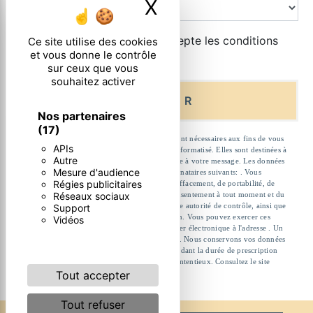
X
Masquer le ban
En cochant cette case, j'accepte les conditions
Ce site utilise des cookies
et vous donne le contrôle
particulières ci-dessous **
sur ceux que vous
souhaitez activer
ENVOYER
Nos partenaires
(17)
** Les données personnelles communiquées sont nécessaires aux fins de vous
APIs
contacter et sont enregistrées dans un fichier informatisé. Elles sont destinées à
Autre
et ses sous-traitants dans le seul but de répondre à votre message. Les données
Mesure d'audience
collectées seront communiquées aux seuls destinataires suivants: . Vous
Régies publicitaires
disposez de droits d’accès, de rectification, d’effacement, de portabilité, de
Réseaux sociaux
limitation, d’opposition, de retrait de votre consentement à tout moment et du
droit d’introduire une réclamation auprès d’une autorité de contrôle, ainsi que
Support
d’organiser le sort de vos données post-mortem. Vous pouvez exercer ces
Vidéos
droits par voie postale à l'adresse ou par courrier électronique à l'adresse . Un
justificatif d'identité pourra vous être demandé. Nous conservons vos données
pendant la période de prise de contact puis pendant la durée de prescription
légale aux fins probatoires et de gestion des contentieux. Consultez le site
Tout accepter
cnil.fr pour plus d’informations sur vos droits.
Tout refuser